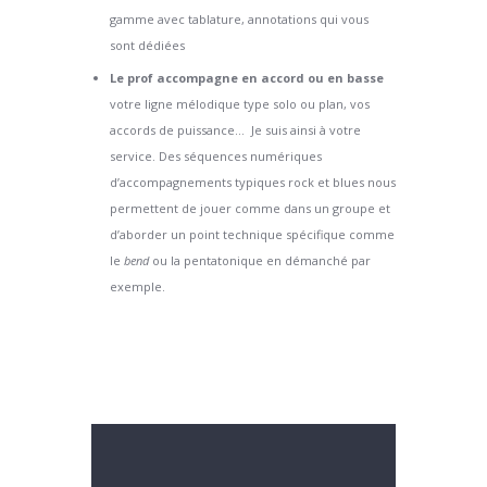
gamme avec tablature, annotations qui vous
sont dédiées
Le prof accompagne en accord ou en basse
votre ligne mélodique type solo ou plan, vos
accords de puissance… Je suis ainsi à votre
service. Des séquences numériques
d’accompagnements typiques rock et blues nous
permettent de jouer comme dans un groupe et
d’aborder un point technique spécifique comme
le
bend
ou la pentatonique en démanché par
exemple.